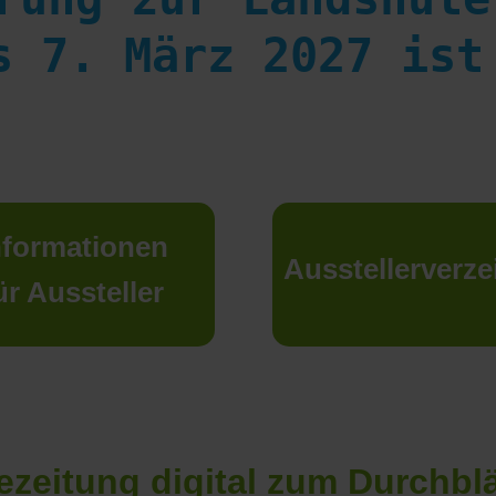
s 7. März 2027 ist
nformationen
Ausstellerverze
ür Aussteller
zeitung digital zum Durchblä