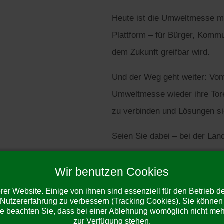
Heute ist die Umweltmesse meh
Plattform – für Bürger, Kommu
dem Zukunft greifbar wird.
Und der Weg geht weiter: Vom
Umweltmesse wieder ihre Tore
zu verbinden und Lösungen s
Seien Sie dabei – bei der La
Wir benutzen Cookies
er Website. Einige von ihnen sind essenziell für den Betrieb 
m Ausblick
 Nutzererfahrung zu verbessern (Tracking Cookies). Sie können 
e beachten Sie, dass bei einer Ablehnung womöglich nicht mehr 
zur Verfügung stehen.