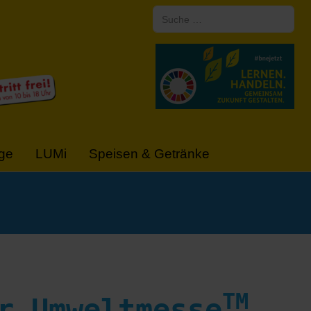
Suchen
ge
LUMi
Speisen & Getränke
TM
r Umweltmesse